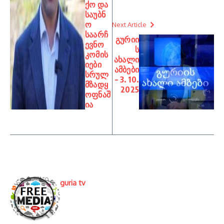
ქო და
საუბნ
ო
Next Article
საარჩ
გურიი
ევნო
ს
კომის
ახალი
იები
ამბები
სრულ
– 3. 10.
მზადყ
2025
ოფნაშ
ია
guria tv