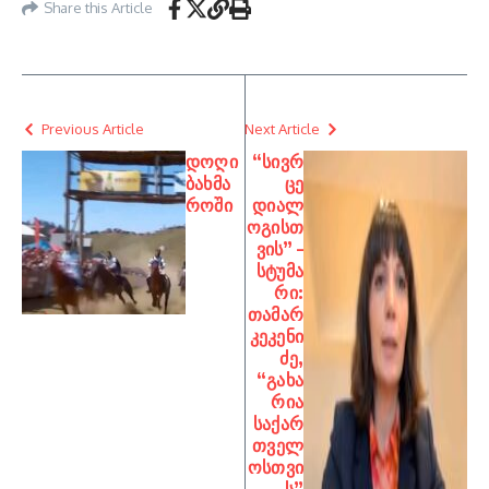
Share this Article
Previous Article
Next Article
დოღი
“სივრ
ბახმა
ცე
როში
დიალ
ოგისთ
ვის” –
სტუმა
რი:
თამარ
კეკენი
ძე,
“გახა
რია
საქარ
თველ
ოსთვი
ს”