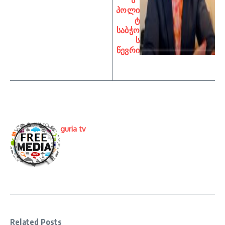
პოლი
ტ
საბჭო
ს
წევრი
guria tv
Related Posts