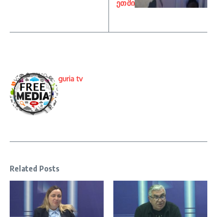
ეთში
guria tv
Related Posts