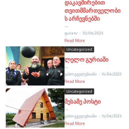
დაკავშირებით
თვითმმართველობი
ს არჩევნებში
...
guria tv
30/04/2025
Read More
Uncategorized
ლელო გურიაში
...
ვახო გველებიანი
15/04/2025
Read More
Uncategorized
მესამე პოსტი
...
ვახო გველებიანი
15/04/2025
Read More